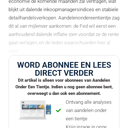
economie de komende maanden zal vertragen, wat
blijkt uit dalende inkoopmanagersindices en stabiele
detailhandelsverkopen. Aandelenondereentientje zag
dit al van mijlenver aankomen: de Fed wil eerst een
aanhoudend dalende inflatie zien voordat ze de rente
gaat verlagen, en de leden waarschuwden hier al
voor.
WORD ABONNEE EN LEES
DIRECT VERDER
Dit artikel is alleen voor abonnees van Aandelen
Onder Een Tientje. Indien u nog geen abonnee bent,
overweegt u dan ook een abonnement.
Ontvang alle analyses
van aandelen onder
een tientje
Krijg inzage in onze