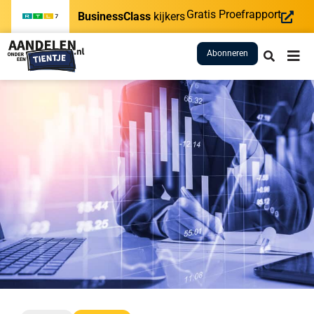
Gratis Proefrapport
BusinessClass
kijkers
Abonneren