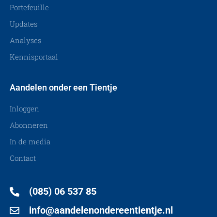
Portefeuille
Updates
Analyses
Kennisportaal
Aandelen onder een Tientje
Inloggen
Abonneren
In de media
Contact
(085) 06 537 85
info@aandelenondereentientje.nl