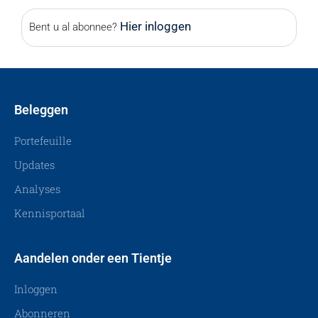
Hier inloggen
Bent u al abonnee?
Beleggen
Portefeuille
Updates
Analyses
Kennisportaal
Aandelen onder een Tientje
Inloggen
Abonneren