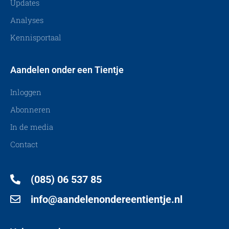
Updates
Analyses
Kennisportaal
Aandelen onder een Tientje
Inloggen
Abonneren
In de media
Contact
(085) 06 537 85
info@aandelenondereentientje.nl