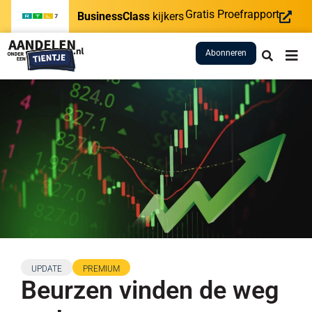
Gratis Proefrapport
BusinessClass
kijkers
Abonneren
UPDATE
PREMIUM
Beurzen vinden de weg