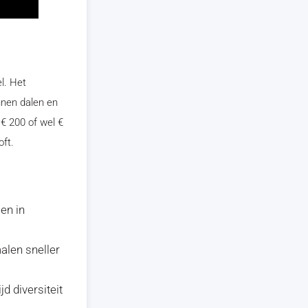
l. Het
nnen dalen en
 € 200 of wel €
oft.
en in
alen sneller
d diversiteit