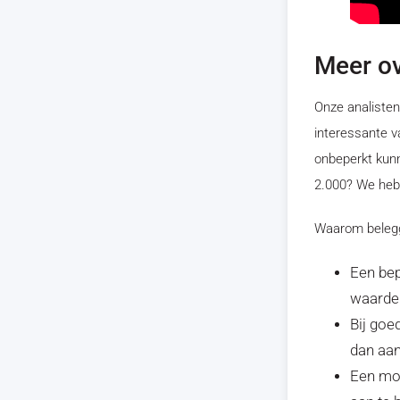
Meer ov
Onze analisten
interessante v
onbeperkt kunne
2.000? We heb
Waarom belegge
Een bep
waarde
Bij goe
dan aan
Een moo