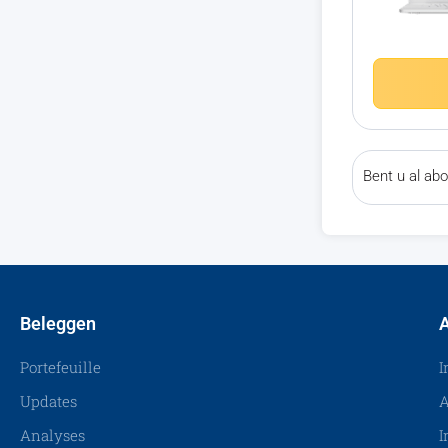
Bent u al a
Beleggen
A
Portefeuille
I
Updates
A
Analyses
I