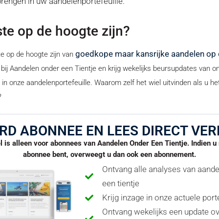
brengen in uw aandelenportefeuille.
ste op de hoogte zijn?
goedkope maar kansrijke aandelen op
ste op de hoogte zijn van
ij Aandelen onder een Tientje en krijg wekelijks beursupdates van o
 in onze aandelenportefeuille. Waarom zelf het wiel uitvinden als u he
?
RD ABONNEE EN LEES DIRECT VER
el is alleen voor abonnees van Aandelen Onder Een Tientje. Indien 
abonnee bent, overweegt u dan ook een abonnement.
Ontvang alle analyses van aand
een tientje
Krijg inzage in onze actuele port
Ontvang wekelijks een update o