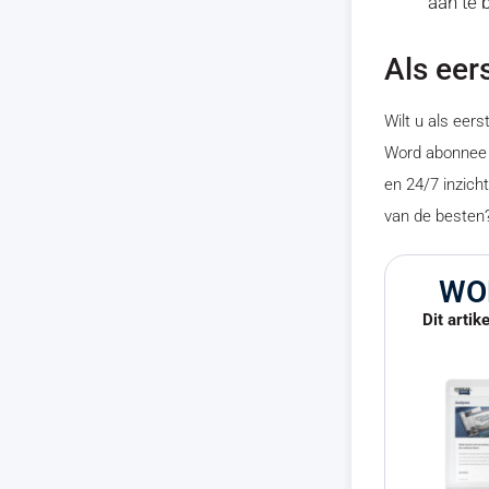
aan te 
Als eer
Wilt u als eer
Word abonnee b
en 24/7 inzicht
van de besten
WO
Dit artik