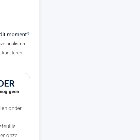
 dit moment?
nze analisten
t kunt leren
DER
u nog geen
elen onder
efeuille
ver onze