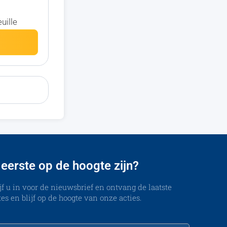
uille
 eerste op de hoogte zijn?
jf u in voor de nieuwsbrief en ontvang de laatste
es en blijf op de hoogte van onze acties.