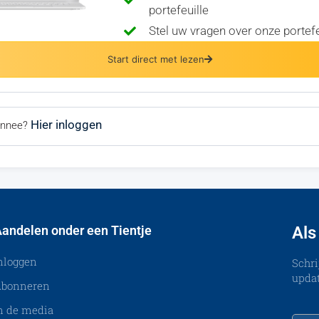
portefeuille
Stel uw vragen over onze portefe
Start direct met lezen
Hier inloggen
bonnee?
andelen onder een Tientje
Als
nloggen
Schri
updat
bonneren
n de media