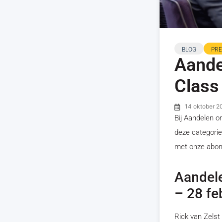
BLOG
PR
Aande
Class
14 oktober 2
Bij Aandelen o
deze categorie
met onze abo
Aandele
– 28 fe
Rick van Zelst