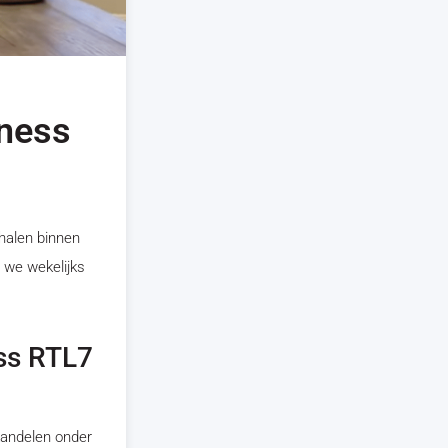
iness
 halen binnen
 we wekelijks
ass RTL7
 Aandelen onder