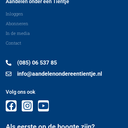
Aandelen onder een Tientje
Inloggen
Abonneren
In de media
Contact
(085) 06 537 85
info@aandelenondereentientje.nl
Volg ons ook
Als eerste op de hoogte zijn?