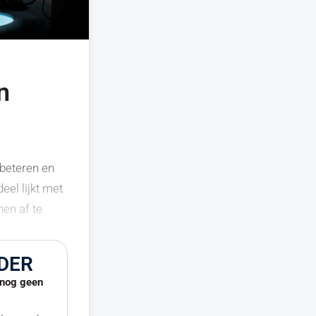
n
rbeteren en
eel lijkt met
nen af te
DER
u nog geen