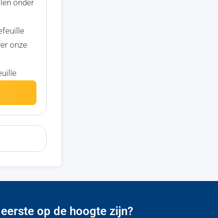
elen onder
efeuille
ver onze
uille
 eerste op de hoogte zijn?