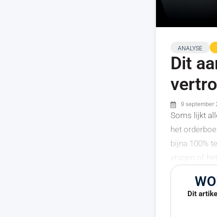
ANALYSE
Dit aa
vertr
9 september
Soms lijkt al
het orderboek
bijna 100% te
vragen of het
WO
Dit artik