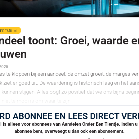
PREMIUM
ndeel toont: Groei, waarde e
ouwen
 2025
les te kloppen bij een aandeel: de omzet groeit, de marges ve
 ziet er goed uit. De waardering is historisch laag en het aand
 kunnen stijgen. Alles oogt zo positief dat we ons bijna begin
 niet te mooi is om waar te zijn.
RD ABONNEE EN LEES DIRECT VER
el is alleen voor abonnees van Aandelen Onder Een Tientje. Indien 
abonnee bent, overweegt u dan ook een abonnement.