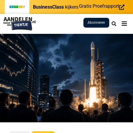
Gratis Proefrapport
BusinessClass
kijkers
Abonneren