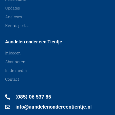
Updates
Analyses
Kennisportaal
Aandelen onder een Tientje
Inloggen
Abonneren
In de media
Contact
(085) 06 537 85
info@aandelenondereentientje.nl