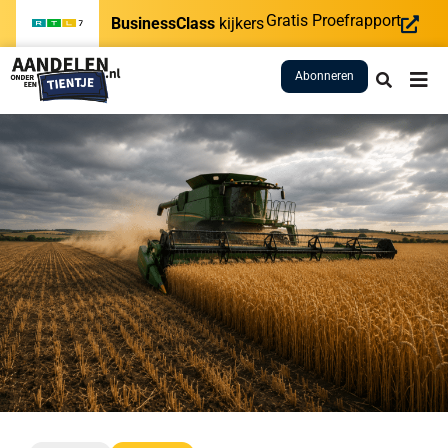
Gratis Proefrapport
BusinessClass
kijkers
Abonneren