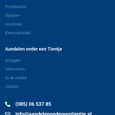
Portefeuille
Updates
Analyses
Kennisportaal
Aandelen onder een Tientje
Inloggen
Abonneren
In de media
Contact
(085) 06 537 85
info@aandelenondereentientje.nl