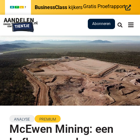
Gratis Proefrapport
BusinessClass
kijkers
Abonneren
ANALYSE
PREMIUM
McEwen Mining: een