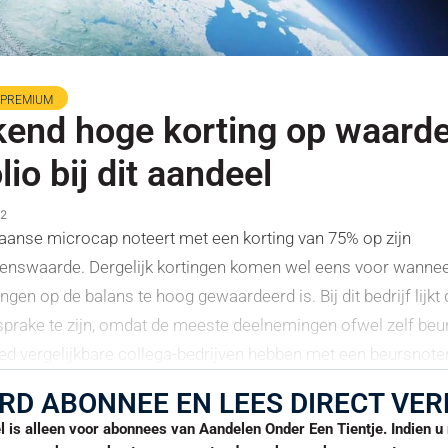
PREMIUM
end hoge korting op waarde
lio bij dit aandeel
22
anse microcap noteert met een korting van 75% op zijn
enswaarde. Dergelijk kortingen komen wel eens voor wanne
ingen op de balans te hoog gewaardeerd is. Bij dit bedrijf lijkt
sprake te zijn, omdat de meeste deelnemingen ofwel zelf be
oed vergelijkbare collega-bedrijven hebben met een beursnoter
RD ABONNEE EN LEES DIRECT VER
el is alleen voor abonnees van Aandelen Onder Een Tientje. Indien 