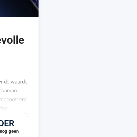
volle
er de waarde
 daarvan
ursgenoteerd
ing.
DER
u nog geen