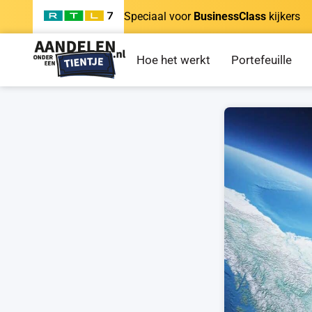
Speciaal voor
BusinessClass
kijkers
Hoe het werkt
Portefeuille