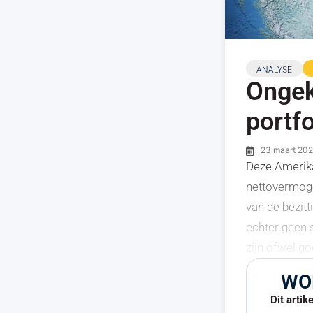
ANALYSE
Ongek
portfo
23 maart 20
Deze Amerika
nettovermog
van de bezitt
echter geen 
zijn ofwel g
WO
Dit artik