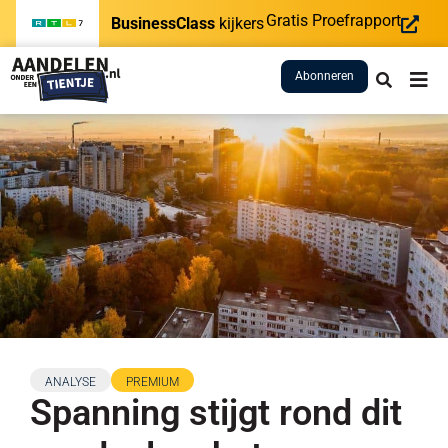
Gratis Proefrapport
BusinessClass
kijkers
Abonneren
ANALYSE
PREMIUM
Spanning stijgt rond dit