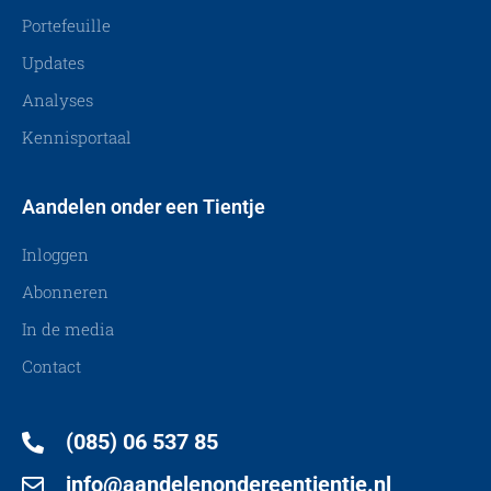
Portefeuille
Updates
Analyses
Kennisportaal
Aandelen onder een Tientje
Inloggen
Abonneren
In de media
Contact
(085) 06 537 85
info@aandelenondereentientje.nl