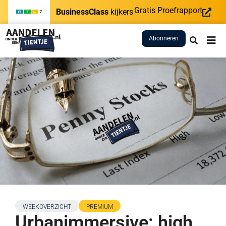
Gratis Proefrapport
BusinessClass
kijkers
Abonneren
WEEKOVERZICHT
PREMIUM
Urbanimmersive: high