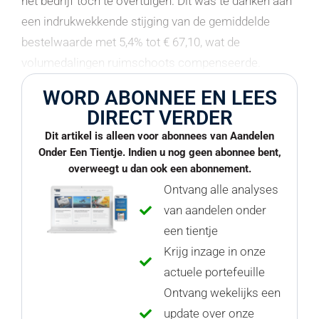
het bedrijf toch te overtuigen. Dit was te danken aan
een indrukwekkende stijging van de gemiddelde
bestelwaarde met 5,4% tot € 67,10, wat de
volumedalingen ruimschoots compenseerde.
WORD ABONNEE EN LEES
DIRECT VERDER
Dit artikel is alleen voor abonnees van Aandelen
Onder Een Tientje. Indien u nog geen abonnee bent,
overweegt u dan ook een abonnement.
Ontvang alle analyses
van aandelen onder
een tientje
Krijg inzage in onze
actuele portefeuille
Ontvang wekelijks een
update over onze