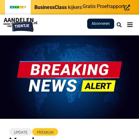
Gratis Proefrapport
BusinessClass
kijkers
Abonneren
UPDATE
PREMIUM