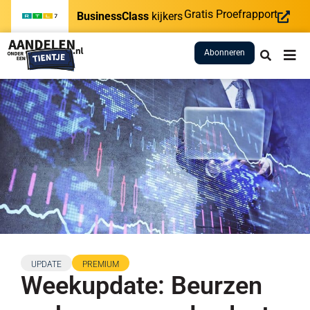
Gratis Proefrapport
BusinessClass
kijkers
Abonneren
UPDATE
PREMIUM
Weekupdate: Beurzen