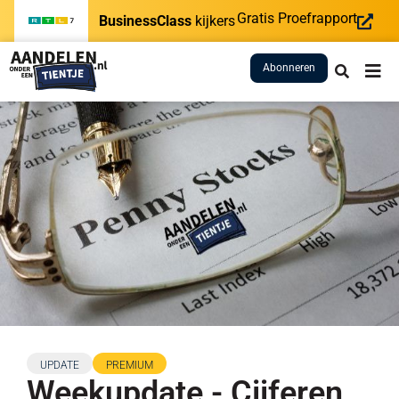
Gratis Proefrapport
BusinessClass
kijkers
Abonneren
UPDATE
PREMIUM
Weekupdate - Cijferen