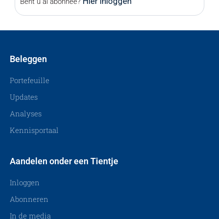
Hier inloggen
Bent u al abonnee?
Beleggen
Portefeuille
Updates
Analyses
Kennisportaal
Aandelen onder een Tientje
Inloggen
Abonneren
In de media