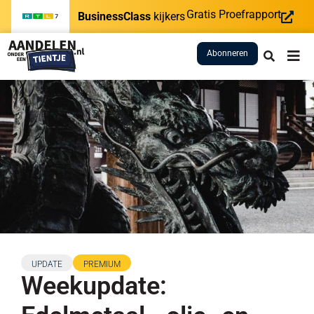
Gratis Proefrapport
BusinessClass
kijkers
Abonneren
UPDATE
PREMIUM
Weekupdate: