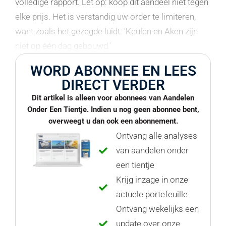
volledige rapport. Let op: koop dit aandeel niet tegen
elke prijs. Het is verstandig uw order te limiteren,
want zoals het gezegde luidt: ‘Keulen en Aken zijn
niet op één dag gebouwd.’
WORD ABONNEE EN LEES
DIRECT VERDER
Dit artikel is alleen voor abonnees van Aandelen
Onder Een Tientje. Indien u nog geen abonnee bent,
overweegt u dan ook een abonnement.
Ontvang alle analyses
van aandelen onder
een tientje
Krijg inzage in onze
actuele portefeuille
Ontvang wekelijks een
update over onze