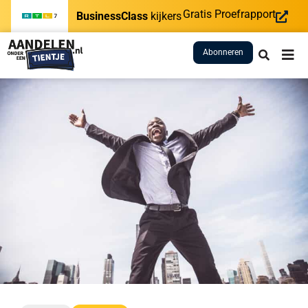
Gratis Proefrapport
BusinessClass
kijkers
Abonneren