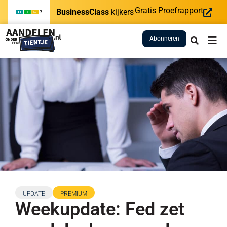
Gratis Proefrapport
BusinessClass
kijkers
Abonneren
UPDATE
PREMIUM
Weekupdate: Fed zet