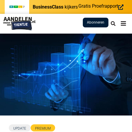
Gratis Proefrapport
BusinessClass
kijkers
Abonneren
UPDATE
PREMIUM