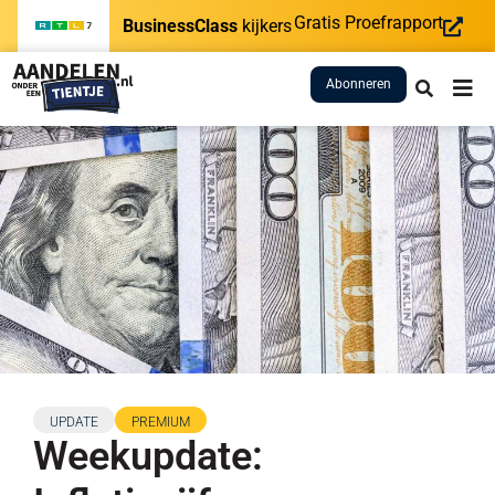
Gratis Proefrapport
BusinessClass
kijkers
Abonneren
UPDATE
PREMIUM
Weekupdate: