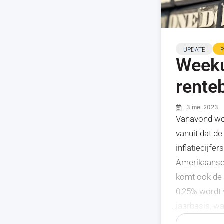
UPDATE
Weekup
rente
3 mei 2023
Vanavond wor
vanuit dat d
inflatiecijfe
Amerikaanse 
komt ook de 
0,25% wordt 
jaarbasis, w