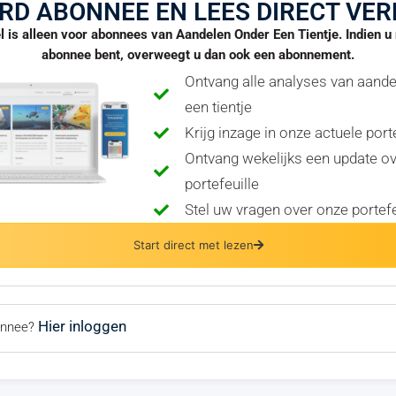
RD ABONNEE EN LEES DIRECT VER
el is alleen voor abonnees van Aandelen Onder Een Tientje. Indien 
abonnee bent, overweegt u dan ook een abonnement.
Ontvang alle analyses van aand
een tientje
Krijg inzage in onze actuele port
Ontvang wekelijks een update o
portefeuille
Stel uw vragen over onze portefe
Start direct met lezen
Hier inloggen
bonnee?