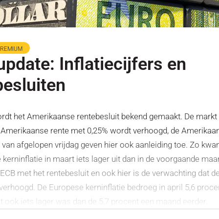
PREMIUM
date: Inflatiecijfers en
besluiten
dt het Amerikaanse rentebesluit bekend gemaakt. De markt 
e Amerikaanse rente met 0,25% wordt verhoogd, de Amerikaa
rs van afgelopen vrijdag geven hier ook aanleiding toe. Zo kw
kerninflatie in maart iets lager uit dan in de voorgaande ma
ECB met het rentebesluit en ook hier is de verwachting dat d
verhoogd. De Europese kerninflatie bedroeg in april 5,6 proce
at ook iets lager was dan de 5,7 procent een maand eerder.