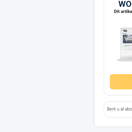
WO
Dit artik
Bent u al a