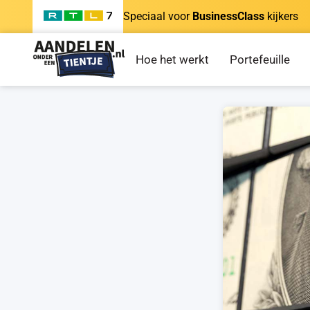
Speciaal voor
BusinessClass
kijkers
Hoe het werkt
Portefeuille