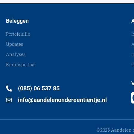
Beleggen
A
Portefeuille
I
Updates
A
Analyses
I
Kennisportaal
C
V
(085) 06 537 85
info@aandelenondereentientje.nl
©2026 Aandelen o