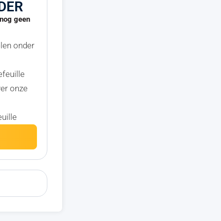
DER
u nog geen
elen onder
efeuille
ver onze
uille