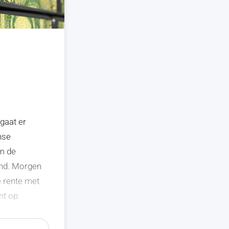
gaat er
nse
am de
and. Morgen
e rente met
nt op