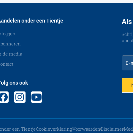
andelen onder een Tientje
Als
nloggen
Schri
updat
bonneren
n de media
ontact
olg ons ook
nder een Tientje
Cookieverklaring
Voorwaarden
Disclaimer
Med