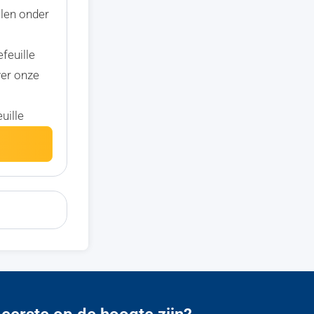
elen onder
efeuille
ver onze
uille