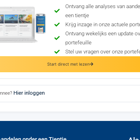
Ontvang alle analyses van aand
een tientje
Krijg inzage in onze actuele port
Ontvang wekelijks een update o
portefeuille
Stel uw vragen over onze portefe
Start direct met lezen
Hier inloggen
bonnee?
andelen onder een Tientje