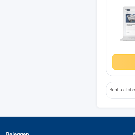
Bent u al a
Beleggen
A