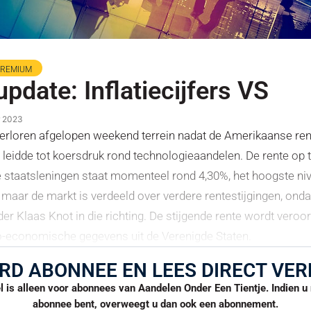
PREMIUM
pdate: Inflatiecijfers VS
r 2023
erloren afgelopen weekend terrein nadat de Amerikaanse re
 leidde tot koersdruk rond technologieaandelen. De rente op t
staatsleningen staat momenteel rond 4,30%, het hoogste ni
, maar de markt is verdeeld over verdere rentestijgingen, ond
er Klaas Knot in die richting. De stijgende rente wordt veroo
-economische gegevens uit de Verenigde Staten.
RD ABONNEE EN LEES DIRECT VER
el is alleen voor abonnees van Aandelen Onder Een Tientje. Indien 
abonnee bent, overweegt u dan ook een abonnement.