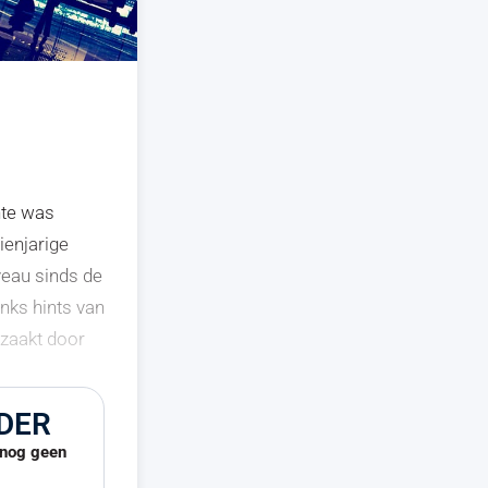
nte was
ienjarige
veau sinds de
anks hints van
rzaakt door
DER
u nog geen