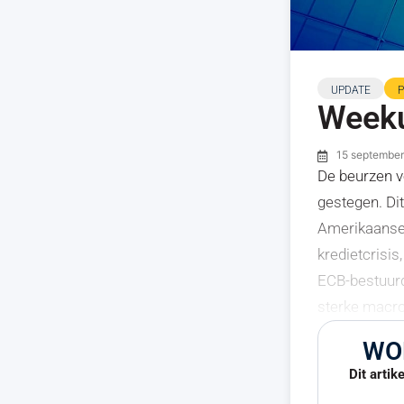
UPDATE
Weeku
15 septembe
De beurzen v
gestegen. Dit
Amerikaanse 
kredietcrisis
ECB-bestuurd
sterke macro
WO
Dit artik