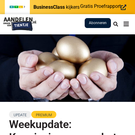
Gratis Proefrapport
BusinessClass
kijkers
Abonneren
UPDATE
PREMIUM
Weekupdate: