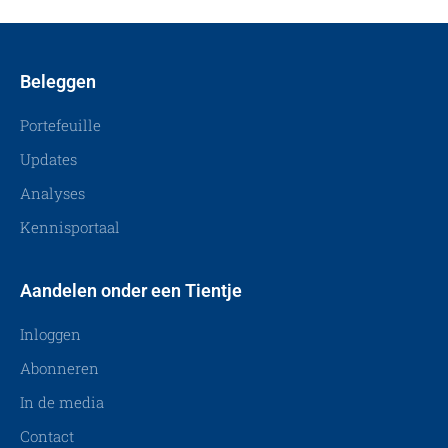
Beleggen
Portefeuille
Updates
Analyses
Kennisportaal
Aandelen onder een Tientje
Inloggen
Abonneren
In de media
Contact