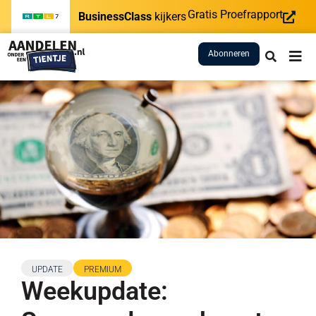
Gratis Proefrapport
BusinessClass
kijkers
Abonneren
UPDATE
PREMIUM
Weekupdate: