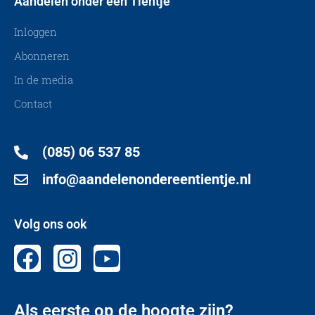
Aandelen onder een Tientje
Inloggen
Abonneren
In de media
Contact
(085) 06 537 85
info@aandelenondereentientje.nl
Volg ons ook
Als eerste op de hoogte zijn?