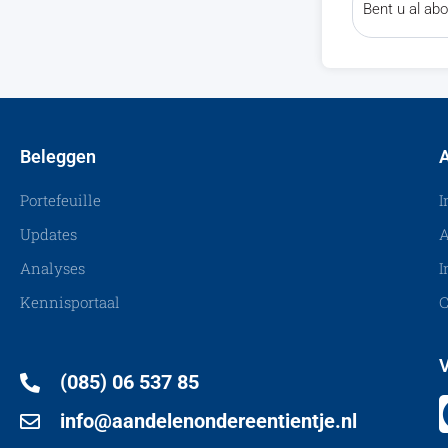
Bent u al a
Beleggen
A
Portefeuille
I
Updates
A
Analyses
I
Kennisportaal
C
V
(085) 06 537 85
info@aandelenondereentientje.nl