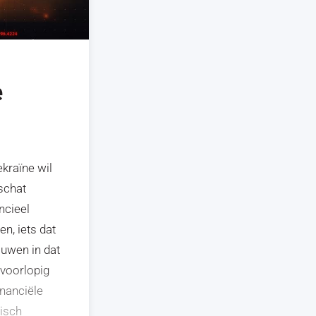
e
ekraïne wil
schat
ncieel
n, iets dat
ouwen in dat
voorlopig
inanciële
tisch