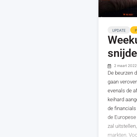
UPDATE
Weeku
snijd
2 maart 2022
De beurzen do
gaan verover
evenals de a
keihard aang
de financial
de Europese
zal uitstelle
markten. Voor