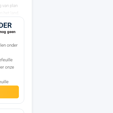
g van plan
n het land.
DER
u nog geen
elen onder
efeuille
ver onze
uille