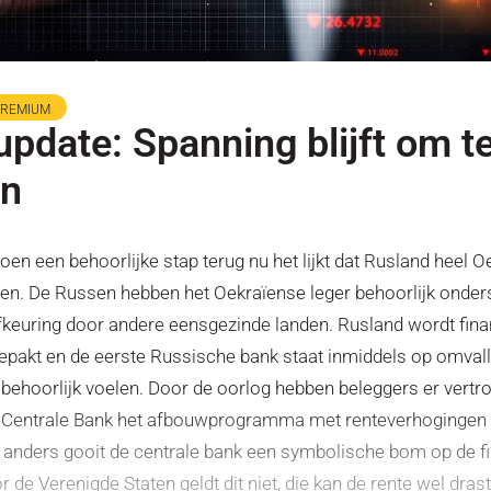
PREMIUM
pdate: Spanning blijft om t
en
en een behoorlijke stap terug nu het lijkt dat Rusland heel O
en. De Russen hebben het Oekraïense leger behoorlijk onder
fkeuring door andere eensgezinde landen. Rusland wordt fina
epakt en de eerste Russische bank staat inmiddels op omvalle
s behoorlijk voelen. Door de oorlog hebben beleggers er vertr
 Centrale Bank het afbouwprogramma met renteverhogingen 
n, anders gooit de centrale bank een symbolische bom op de f
 de Verenigde Staten geldt dit niet, die kan de rente wel dras