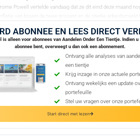
rome Powell vertelde vandaag dat ze dit eind deze maand no
inflatie van boven de twee procent en de sterke arbeidsmarkt i
RD ABONNEE EN LEES DIRECT VER
el is alleen voor abonnees van Aandelen Onder Een Tientje. Indien 
abonnee bent, overweegt u dan ook een abonnement.
Ontvang alle analyses van aand
een tientje
Krijg inzage in onze actuele port
Ontvang wekelijks een update o
portefeuille
Stel uw vragen over onze portefe
Start direct met lezen