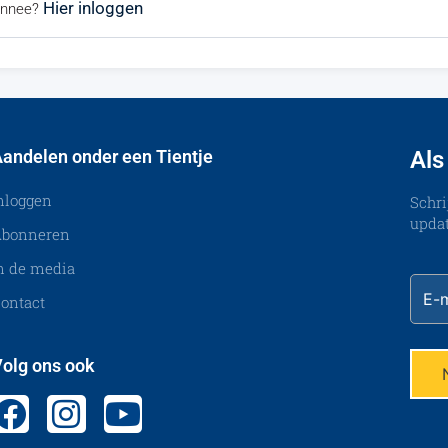
Hier inloggen
bonnee?
andelen onder een Tientje
Als
nloggen
Schri
updat
bonneren
n de media
ontact
olg ons ook