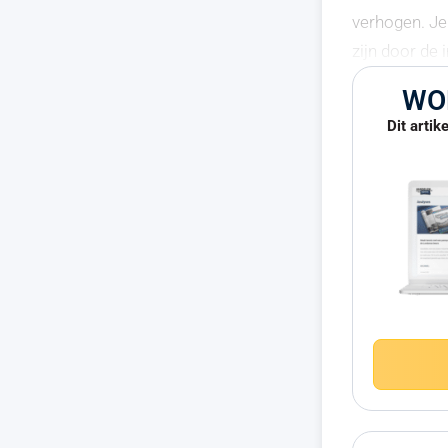
verhogen. Je
zijn door de 
WO
Dit artik