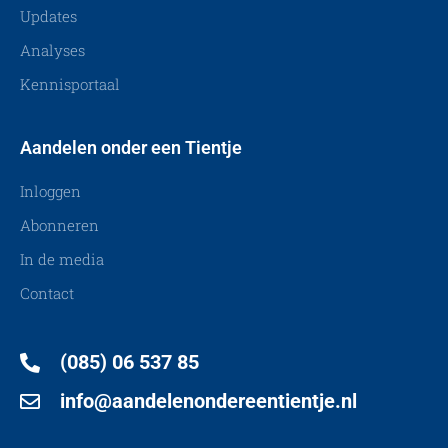
Updates
Analyses
Kennisportaal
Aandelen onder een Tientje
Inloggen
Abonneren
In de media
Contact
(085) 06 537 85
info@aandelenondereentientje.nl