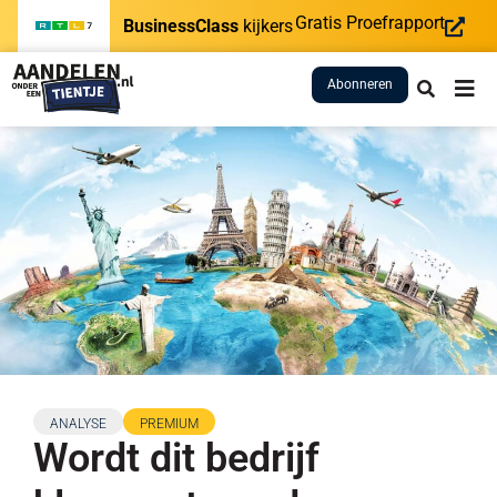
Gratis Proefrapport
BusinessClass
kijkers
Abonneren
ANALYSE
PREMIUM
Wordt dit bedrijf