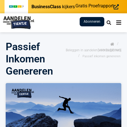
Gratis Proefrapport
BusinessClass
kijkers
Abonneren
Passief
/
Beleggen in aandelen voor beginners [HANDLEIDING]
Inkomen
/
Passief inkomen genereren
Genereren