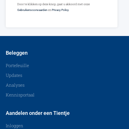
Door te klikken op deze knop, gaat u akkoord met onze
en
.
Gebruikersvoorwaarden
Privacy Policy
Beleggen
Portefeuille
Updates
Analyses
Kennisportaal
Aandelen onder een Tientje
Inloggen