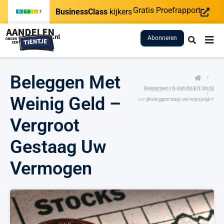
Gratis Proefrapport
BusinessClass
kijkers
Abonneren
Beleggen Met
/
Beleggen in aandelen voor beginners [HANDLEIDING]
/
Weinig Geld –
Beleggen met weinig geld – vergroot gestaag uw vermogen
Vergroot
Gestaag Uw
Vermogen